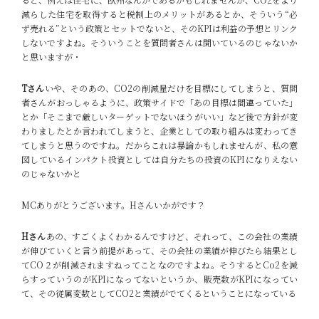
減らした住宅を取得すると税制上のメリットがあるとか、そういう“必
ず売れる”という政策とセットでないと、そのKPIは利益の予想とリンク
しないですよね。そういうことを質問者さんは聞いているのじゃないか
と思いますが・
Tさん
いや、そのあの、CO2の削減量だけを目標にしてしまうと、質問
者さんがおっしゃるように、政策サイドで「あの目標は間違っていた」
とか「そこまで厳しいターゲットでないほうがいい」など後で方針が変
わりましたとか言われてしまうと、企業としての取り組みは変わってき
てしまうと思うのですね。だからこれは暴論かもしれませんが、私の意
図しているインパクト投資としては自分たちの投資のKPIになりえない
のじゃないかと
MC
ありがとうございます。Hさんいかがです？
Hさん
あの、すごくよくわかるんですけど、それって、この会社の業績
が伸びていくと言う前提があって、その会社の業績が伸びたら結果とし
てCO２が削減されますねってことなのですよね。そうするとCo2を減
らすっていうのがKPIになってないというか、販売数がKPIになってい
て、その従属変数としてCO2と業績がでてくるということになっている