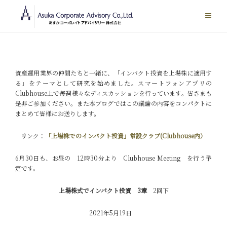
Skip
to
content
資産運用業界の仲間たちと一緒に、「インパクト投資を上場株に適用す
る」をテーマとして研究を始めました。スマートフォンアプリの
Clubhouse上で毎週様々なディスカッションを行っています。皆さまも
是非ご参加ください。また本ブログではこの議論の内容をコンパクトに
まとめて皆様にお送りします。
リ
ンク：
「上場株でのインパクト投資」常設クラブ(Clubhouse内）
6月30日も、お昼の 12時30分より Clubhouse Meeting を行う予
定です。
上場株式でインパクト投資 3章
2回下
2021年5月19日