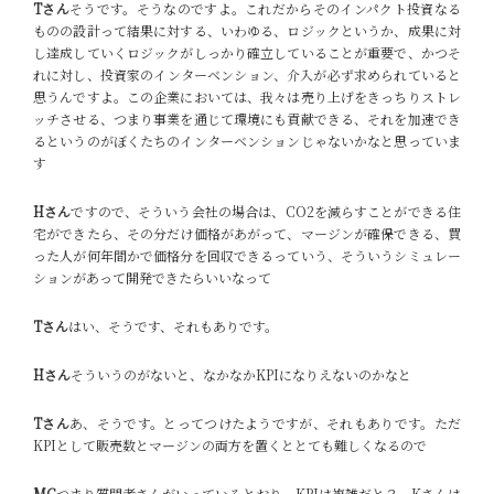
Tさん
そうです。そうなのですよ。これだからそのインパクト投資なる
ものの設計って結果に対する、いわゆる、ロジックというか、成果に対
し達成していくロジックがしっかり確立していることが重要で、かつそ
れに対し、投資家のインターベンション、介入が必ず求められていると
思うんですよ。この企業においては、我々は売り上げをきっちりストレ
ッチさせる、つまり事業を通じて環境にも貢献できる、それを加速でき
るというのがぼくたちのインターベンションじゃないかなと思っていま
す
Hさん
ですので、そういう会社の場合は、CO2を減らすことができる住
宅ができたら、その分だけ価格があがって、マージンが確保できる、買
った人が何年間かで価格分を回収できるっていう、そういうシミュレー
ションがあって開発できたらいいなって
Tさん
はい、そうです、それもありです。
Hさん
そういうのがないと、なかなかKPIになりえないのかなと
Tさん
あ、そうです。とってつけたようですが、それもありです。ただ
KPIとして販売数とマージンの両方を置くととても難しくなるので
MC
つまり質問者さんがいっているとおり、KPIは複雑だと？ Kさんは