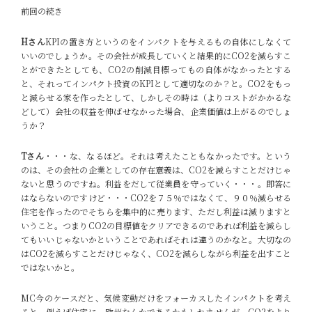
前回の続き
Hさん
KPIの置き方というのをインパクトを与えるもの自体にしなくて
いいのでしょうか。その会社が成長していくと結果的にCO2を減らすこ
とができたとしても、CO2の削減目標ってもの自体がなかったとする
と、それってインパクト投資のKPIとして適切なのか？と。CO2をもっ
と減らせる家を作ったとして、しかしその時は（よりコストがかかるな
どして）会社の収益を伸ばせなかった場合、企業価値は上がるのでしょ
うか？
Tさん
・・・な、なるほど。それは考えたこともなかったです。という
のは、その会社の企業としての存在意義は、CO2を減らすことだけじゃ
ないと思うのですね。利益をだして従業員を守っていく・・・。即答に
はならないのですけど・・・CO2を７５％ではなくて、９０％減らせる
住宅を作ったのでそちらを集中的に売ります、ただし利益は減りますと
いうこと。つまりCO2の目標値をクリアできるのであれば利益を減らし
てもいいじゃないかということであればそれは違うのかなと。大切なの
はCO2を減らすことだけじゃなく、CO2を減らしながら利益を出すこと
ではないかと。
MC
今のケースだと、気候変動だけをフォーカスしたインパクトを考え
ると、例えば住宅に、欧州なんかであるかもしれませんが、CO2をより