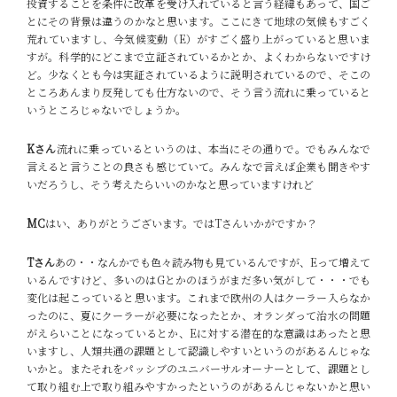
投資することを条件に改革を受け入れていると言う経緯もあって、国ご
とにその背景は違うのかなと思います。ここにきて地球の気候もすごく
荒れていますし、今気候変動（E）がすごく盛り上がっていると思いま
すが。科学的にどこまで立証されているかとか、よくわからないですけ
ど。少なくとも今は実証されているように説明されているので、そこの
ところあんまり反発しても仕方ないので、そう言う流れに乗っていると
いうところじゃないでしょうか。
Kさん
流れに乗っているというのは、本当にその通りで。でもみんなで
言えると言うことの良さも感じていて。みんなで言えば企業も聞きやす
いだろうし、そう考えたらいいのかなと思っていますけれど
MC
はい、ありがとうございます。ではTさんいかがですか？
Tさん
あの・・なんかでも色々読み物も見ているんですが、Eって増えて
いるんですけど、多いのはGとかのほうがまだ多い気がして・・・でも
変化は起こっていると思います。これまで欧州の人はクーラー入らなか
ったのに、夏にクーラーが必要になったとか、オランダって治水の問題
がえらいことになっているとか、Eに対する潜在的な意識はあったと思
いますし、人類共通の課題として認識しやすいというのがあるんじゃな
いかと。またそれをパッシブのユニバーサルオーナーとして、課題とし
て取り組む上で取り組みやすかったというのがあるんじゃないかと思い