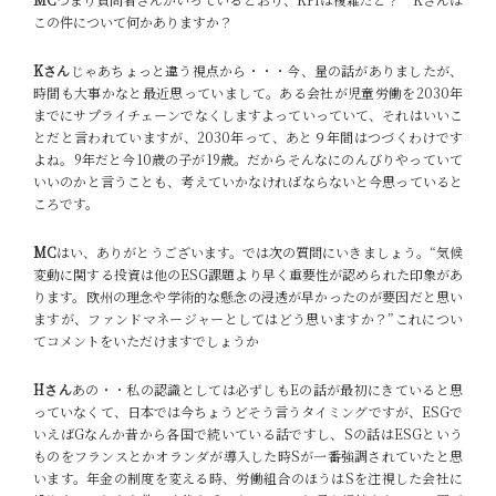
この件について何かありますか？
Kさん
じゃあちょっと違う視点から・・・今、量の話がありましたが、
時間も大事かなと最近思っていまして。ある会社が児童労働を2030年
までにサプライチェーンでなくしますよっていっていて、それはいいこ
とだと言われていますが、2030年って、あと９年間はつづくわけです
よね。9年だと今10歳の子が19歳。だからそんなにのんびりやっていて
いいのかと言うことも、考えていかなければならないと今思っていると
ころです。
MC
はい、ありがとうございます。では次の質問にいきましょう。“気候
変動に関する投資は他のESG課題より早く重要性が認められた印象があ
ります。欧州の理念や学術的な懸念の浸透が早かったのが要因だと思い
ますが、ファンドマネージャーとしてはどう思いますか？”これについ
てコメントをいただけますでしょうか
Hさん
あの・・私の認識としては必ずしもEの話が最初にきていると思
っていなくて、日本では今ちょうどそう言うタイミングですが、ESGで
いえばGなんか昔から各国で続いている話ですし、Sの話はESGという
ものをフランスとかオランダが導入した時Sが一番強調されていたと思
います。年金の制度を変える時、労働組合のほうはSを注視した会社に