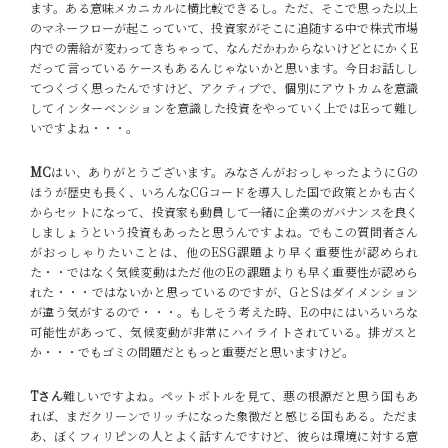
ます。ある意味メカニカルに横比較できるし。ただ、そこで思った以上
のマネーフローが起こっていて、投資家がそこに追随する中で株式市場
内での需給が変わってきちゃって、なんだかわからないけどとにかくE
だって言っているケースもあるんじゃないかと思います。今日お話しし
てつくづく思ったんですけど、アクティブで、個別にアウトカムを意識
してインターベンションを意識した投資をやっていく上ではEって難し
いですよね・・・。
MC
はい、ありがとうございます。みなさんがおっしゃったようにGの
ほうが歴史も長く、いろんなCGコードを導入した国で政策とかも古く
からセットになって、投資家も動員して一緒に企業のガバナンスを良く
しましょうという投資もあったと思うんですよね。でもこの質問者さん
がおっしゃりたいことは、他のESG課題より早く重要性が認められ
た・・ではなく気候変動はただ他のEの課題よりも早く重要性が認めら
れた・・・ではないかと思っているのですが、GとSはダイメンション
が違う気がするので・・・。もしそう考えた時、Eの中にはいろいろな
可能性があって、気候変動が非常にハイライトされている。排ガスと
か・・・でもゴミの問題だともっと重要だと思いますけど。
Tさん
難しいですよね。ペットボトルを見て、悪の根源だと思う国もあ
れば、まだクリーンでリッチになった象徴だと感じる国もある。ただま
あ、ぼくフィリピンの人とよく話すんですけど、彼らは環境に対する意