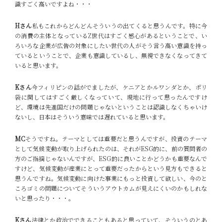
識すごく高いですよね・・・
Hさん
私もこれからどんどんそういうの出てくると思うんです。特に今
の消費の主体となっているZ
世代はすごく感心があるということで、い
ろいろな企業が広告の対象にしたい世代の人がそう言う高い意識を持っ
ているということで、企業も意識しているし、無視できなくなってきて
いると思います。
Kさん
今フィリピンの話がでましたが、ケニアとかルワンダとか、ポリ
袋に関してはすごく厳しくなっていて、現地に行って思ったんですけ
ど、環境は先進国だけの問題じゃないということは認識しなくちゃいけ
ないし、日本はそういう意味では遅れていると思います。
MC
そうですね。テーマとしては重要だと思うんですが、投資のテーマ
として気候変動が取り上げられたのは、それがESG的に、前の質問者の
方のご指摘じゃないんですが、ESG的に良いことかどうかも重要なんで
すけど、気候変動が産業にとって重要だったからという見方もできると
思うんですね。気候変動に向けた事業にもっと投資して欲しい、今のと
ころゴミの問題についてそういうアウトカムが見えにくいのかもしれな
いと思ったり・・・。
Kさん
法律とか政治でできることもあると思っていて、そういうのとあ