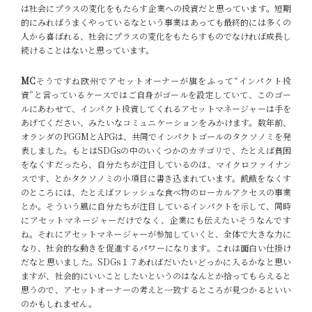
は社会にプラスの変化をもたらす企業への投資だと思っています。短期
的にみればうまくやっているなという事業はあっても最終的には多くの
人から喜ばれる、社会にプラスの変化をもたらすものでなければ成長し
続けることはないと思っています。
MC
そうですね欧州でアセットオーナーが旗をふって“インパクト投
資”と言っているケースではご自身がゴールを設定していて、このゴー
ルにあわせて、インパクト投資してくれるアセットマネージャーは手を
あげてください、みたいなコミュニケーションをみかけます。数年前、
オランダのPGGMとAPGは、共同でインパクトゴールのタクソノミを発
表しました。もとはSDGsの中のいくつかのカテゴリで、たとえば貧困
をなくすだったら、自分たちが注目しているのは、マイクロファイナン
スです、とかタクソノミの小項目に書き込まれています。飢餓をなくす
のところには、たとえばフレッシュな食べ物のローカルアクセスの事業
とか。そういう風に自分たちが注目しているインパクトを示して、同時
にアセットマネージャーだけでなく、企業にも伝えたいそうなんです
ね。それにアセットマネージャーが参加していくと、全体で大きな力に
なり、社会的な動きを促進するパワーになります。これは面白い仕掛け
だなと思いました。SDGs１７あればだいたいどっかに入るかなと思い
ますが、社会的にいいことしたいというのはなんとか拾ってもらえると
思うので、アセットオーナーの考えと一致するところが見つかるといい
のかもしれません。