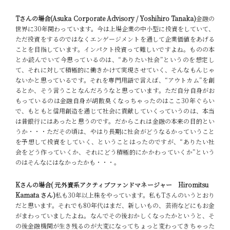
Tさんの場合(Asuka Corporate Advisory / Yoshihiro Tanaka)
金融の
世界に30年関わっています。今は上場企業の中小型に投資をしていて、
ただ投資をするのではなくエンゲージメントを通して企業価値をあげる
ことを目指しています。
インパクト投資って難しいですよね。ものの本
とか読んでいて今思っているのは、“ありたい社会”というのを想定し
て、それに対して積極的に働きかけて実現させていく、そんなもんじゃ
ないかと思っているです。それを専門用語で言えば、“アウトカム”を創
るとか、そう言うことなんだろうなと思っています。ただ自分自身がお
もっているのは金融自身が胡散臭くなっちゃったのはここ30年ぐらい
で、もともと信用創造を通じて社会に貢献していくっていうのは、本当
は昔銀行にはあったと思うのです。だからこれは金融の本来の目的とい
うか・・・ただその頃は、やはり長期に社会がどうなるかっていうこと
を予想して投資をしていく、ということはったのですが、“ありたい社
会をどう作っていくか、それにどう積極的にかかわっていくか”という
のはそんなにはなかったかも・・・。
Kさんの場合( 元外資系アクティブファンドマネージャー Hiromitsu
Kamata さん)
私も30年以上株をやっています。私もTさんのいうとおり
だと思います。それでも80年代はまだ、新しいもの、芸術などにもお金
がまわっていましたよね。なんでその後おかしくなったかというと、そ
の後金融機関が生き残るのが大変になってちょっと変わってきちゃった