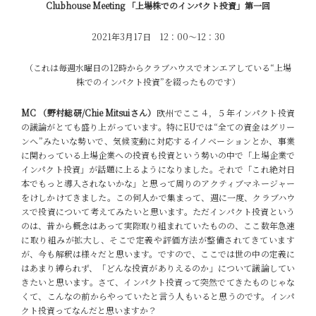
Clubhouse Meeting 「上場株でのインパクト投資」第一回
2021年3月17日 12：00～12：30
（これは毎週水曜日の12時からクラブハウスでオンエアしている“上場
株でのインパクト投資”を綴ったものです）
MC （野村総研/Chie Mitsuiさん）
欧州でここ４，５年インパクト投資
の議論がとても盛り上がっています。特にEUでは“全ての資金はグリー
ンへ”みたいな勢いで、気候変動に対応するイノベーションとか、事業
に関わっている上場企業への投資も投資という勢いの中で「上場企業で
インパクト投資」が話題に上るようになりました。それで「これ絶対日
本でもっと導入されないかな」と思って周りのアクティブマネージャー
をけしかけてきました。この何人かで集まって、週に一度、クラブハウ
スで投資について考えてみたいと思います。
ただインパクト投資という
のは、昔から概念はあって実際取り組まれていたものの、ここ数年急速
に取り組みが拡大し、そこで定義や評価方法が整備されてきています
が、今も解釈は様々だと思います。ですので、ここでは世の中の定義に
はあまり縛られず、「どんな投資がありえるのか」について議論してい
きたいと思います。
さて、インパクト投資って突然でてきたものじゃな
くて、こんなの前からやっていたと言う人もいると思うのです。インパ
クト投資ってなんだと思いますか？