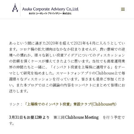
Skip
to
content
あっという間に過ぎた2020年を超えて2021年も4月に入ろうとしてい
ます。コロナ禍の拡大傾向はなかなか収まりませんが、良い意味での逆
境への慣れか、様々な新しい投資アイデアについてのディスカッション
の依頼を頂くケースが増えてきたように思います。当社でも資産運用業
界の仲間たちと一緒に、「インパクト投資を上場株に適用する」をテー
マとして研究を始めました。スマートフォンアプリのClubhouse上で毎
週様々なディスカッションを行っています。皆さまも是非ご参加くださ
い。また本ブログではこの議論の内容をコンパクトにまとめて皆様にお
送りします。
リンク：
「上場株でのインパクト投資」常設クラブ(Clubhouse内）
3月31日もお昼12時より
第三回
Clubhouse Meeting
を行う予定で
す。