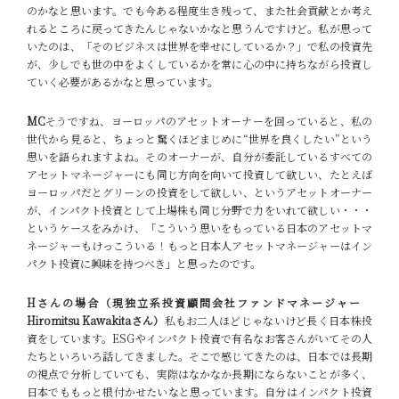
のかなと思います。でも今ある程度生き残って、また社会貢献とか考え
れるところに戻ってきたんじゃないかなと思うんですけど。私が思って
いたのは、「そのビジネスは世界を幸せにしているか？」で私の投資先
が、少しでも世の中をよくしているかを常に心の中に持ちながら投資し
ていく必要があるかなと思っています。
MC
そうですね、ヨーロッパのアセットオーナーを回っていると、私の
世代から見ると、ちょっと驚くほどまじめに“世界を良くしたい”という
思いを語られますよね。そのオーナーが、自分が委託しているすべての
アセットマネージャーにも同じ方向を向いて投資して欲しい、たとえば
ヨーロッパだとグリーンの投資をして欲しい、というアセットオーナー
が、インパクト投資として上場株も同じ分野で力をいれて欲しい・・・
というケースをみかけ、「こういう思いをもっている日本のアセットマ
ネージャーもけっこういる！もっと日本人アセットマネージャーはイン
パクト投資に興味を持つべき」と思ったのです。
Hさんの場合（現独立系投資顧問会社ファンドマネージャー
Hiromitsu Kawakitaさん）
私もお二人ほどじゃないけど長く日本株投
資をしています。ESGやインパクト投資で有名なお客さんがいてその人
たちといろいろ話してきました。そこで感じてきたのは、日本では長期
の視点で分析していても、実際はなかなか長期にならないことが多く、
日本でももっと根付かせたいなと思っています。
自分はインパクト投資