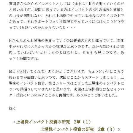
質問者さん
だからインパクトとしては（途中は）KPIで測っていくのだ
と思いますが、疑問に思っているのはインパクトのKPIの進捗と業績と
の山谷が同期しない、それに上場株でやっている場合はプライスの上下
があって、それをポートフォリオ管理でやっていくにはけっこうどうや
っていけばいいのかわからないなと・・・
Hさん
たぶん上場株の投資っていうのは普通のものと違っていて、変化
率がどれだけ大きかったかの管理だと思うのです。だから単にそれが進
捗していればいいというものではないと、そもそも思うのです。あ
っ？！時間ですね。
MC
（気付いてくれて）ありがとうございます。ちょうどいいところで
終わるのが面白いと思うので、次回はここからスタートしましょう。上
場株のインパクト投資、第２シリーズはこうして上場株のインパクトに
ついて深掘りしていきたいと思います。
次回は上場株投資はなぜインパ
クト投資にいいのか？ここから再開です。ありがとうございました。
続く
上場株インパクト投資の研究 2章（１）
上場株インパクト投資の研究 2章（３）