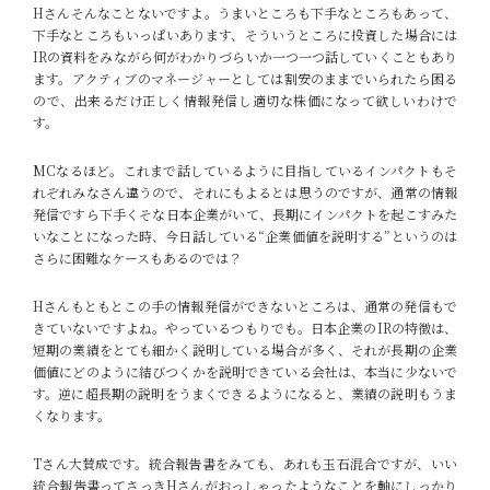
Hさん
そんなことないですよ。うまいところも下手なところもあって、
下手なところもいっぱいあります、そういうところに投資した場合には
IRの資料をみながら何がわかりづらいか一つ一つ話していくこともあり
ます。アクティブのマネージャーとしては割安のままでいられたら困る
ので、出来るだけ正しく情報発信し適切な株価になって欲しいわけで
す。
MC
なるほど。これまで話しているように目指しているインパクトもそ
れぞれみなさん違うので、それにもよるとは思うのですが、通常の情報
発信ですら下手くそな日本企業がいて、長期にインパクトを起こすみた
いなことになった時、今日話している“企業価値を説明する”というのは
さらに困難なケースもあるのでは？
Hさん
もともとこの手の情報発信ができないところは、通常の発信もで
きていないですよね。やっているつもりでも。日本企業のIRの特徴は、
短期の業績をとても細かく説明している場合が多く、それが長期の企業
価値にどのように結びつくかを説明できている会社は、本当に少ないで
す。逆に超長期の説明をうまくできるようになると、業績の説明もうま
くなります。
Tさん
大賛成です。統合報告書をみても、あれも玉石混合ですが、いい
統合報告書ってさっきHさんがおっしゃったようなことを軸にしっかり