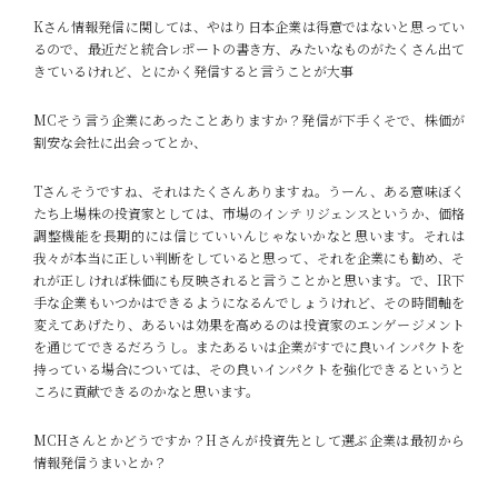
Kさん
情報発信に関しては、やはり日本企業は得意ではないと思ってい
るので、最近だと統合レポートの書き方、みたいなものがたくさん出て
きているけれど、とにかく発信すると言うことが大事
MC
そう言う企業にあったことありますか？発信が下手くそで、株価が
割安な会社に出会ってとか、
Tさん
そうですね、それはたくさんありますね。うーん、ある意味ぼく
たち上場株の投資家としては、市場のインテリジェンスというか、価格
調整機能を長期的には信じていいんじゃないかなと思います。それは
我々が本当に正しい判断をしていると思って、それを企業にも勧め、そ
れが正しければ株価にも反映されると言うことかと思います。で、IR下
手な企業もいつかはできるようになるんでしょうけれど、その時間軸を
変えてあげたり、あるいは効果を高めるのは投資家のエンゲージメント
を通じてできるだろうし。またあるいは企業がすでに良いインパクトを
持っている場合については、その良いインパクトを強化できるというと
ころに貢献できるのかなと思います。
MC
Hさんとかどうですか？Hさんが投資先として選ぶ企業は最初から
情報発信うまいとか？