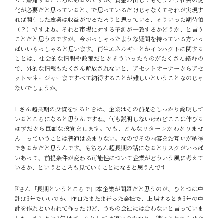
化が必要だと思っていると、で思っているだけじゃなくてそれが実現す
れば関与した産業は収益がでるだろうと思っている、そういった期待値
（？）ですよね。それと市場に対する予測が一致するかどうか、と言う
ことだと思うのですが、今おっしゃったような疑問を持っている方いっ
ぱいいらっしゃると思います。再生エネルギーとかインパクトに関する
ことは、社会的な情報や政策だとかそういったものがたくさん絡むの
で、外的な情報もたくさん解放されないと、アセットオーナーからアセ
ットマネージャーまですべて納得することが難しいということなのじゃ
ないでしょうか。
Hさん
超長期の投資をするときは、企業はその前提をしっかり説明して
いるところになると思うんですね。何も説明しないけれどここは伸びる
はずだから巨額な投資をします。でも、どんなリターンかわかりませ
ん」っていうことは普通はあまりない。なのでその内容をお互いが納得
できるかだと思うんです。もちろん超長期の話になるとリスクがいっぱ
いあって、前提条件が変わる可能性について企業がどういう風に考えて
いるか、というところも見ていくことになると思うんです」
Kさん
「長期というところで日本企業が問題だと思うのが、ひとつは中
計は3年でいいのか。昨日たまたま行った会社で、上場するとき3年の中
計を作れといわれて作ったけど、うちの会社には合わないと言っていま
した。たしかに3年はゴールとしては短いのかなと。
特にこれから社会