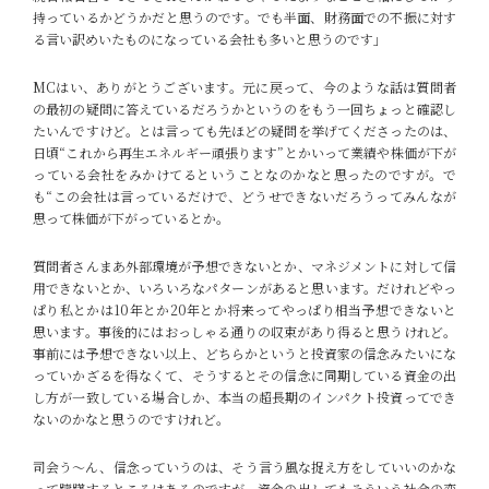
持っているかどうかだと思うのです。でも半面、財務面での不振に対す
る言い訳めいたものになっている会社も多いと思うのです」
MC
はい、ありがとうございます。元に戻って、今のような話は質問者
の最初の疑問に答えているだろうかというのをもう一回ちょっと確認し
たいんですけど。とは言っても先ほどの疑問を挙げてくださったのは、
日頃“これから再生エネルギー頑張ります”とかいって業績や株価が下が
っている会社をみかけてるということなのかなと思ったのですが。で
も“この会社は言っているだけで、どうせできないだろうってみんなが
思って株価が下がっているとか。
質問者さん
まあ外部環境が予想できないとか、マネジメントに対して信
用できないとか、いろいろなパターンがあると思います。だけれどやっ
ぱり私とかは10年とか20年とか将来ってやっぱり相当予想できないと
思います。事後的にはおっしゃる通りの収束があり得ると思うけれど。
事前には予想できない以上、どちらかというと投資家の信念みたいにな
っていかざるを得なくて、そうするとその信念に同期している資金の出
し方が一致している場合しか、本当の超長期のインパクト投資ってでき
ないのかなと思うのですけれど。
司会
う〜ん、信念っていうのは、そう言う風な捉え方をしていいのかな
って躊躇するところはあるのですが、資金の出してもそういう社会の変