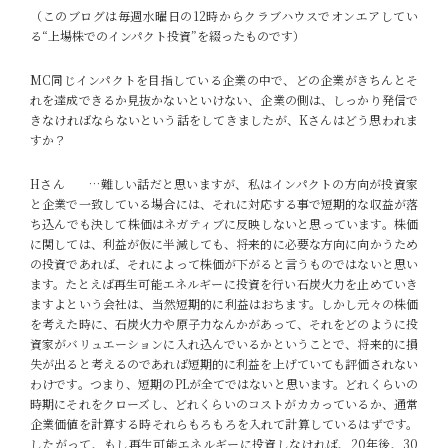
（このブログは毎週水曜日の12時からクラブハウスでオンエアしてい
る“上場株でのインパクト投資”を綴ったものです）
MC
同じインパクトを目指している企業の中で、どの企業がきちんとそ
れを達成できるか見抜かないといけない、企業の側は、しっかり発信で
きなければならないという話をしてきましたが、Kさんはどう思われま
すか？
Hさん
…難しい話だと思いますが、私はインパクトの方向が投資家
と企業で一致している場合には、それに対応する事で短期的な収益が落
ち込んでも決して株価はネガティブに反映しないと思っています。株価
に関しては、利益が仮に半減しても、将来的に必要な方向に向かうため
の投資であれば、それによって株価が下がると言うものではないと思い
ます。たとえば再生可能エネルギーに投資を行い石炭火力を止めていき
ますよという会社は、当然短期的に利益はおちます。しかし元々の株価
を考えた時に、石炭火力や原子力なんかがあって、それをどのように投
資家がバリュエーションに入れ込んでいるかということで、将来的に損
失が出ると考えるのであれば短期的に利益を上げていても評価されない
わけです。つまり、短期のPLが全てではないと思います。どれくらいの
時期にそれをクローズし、どれくらいのコストがカカっているか、通常
企業価値を計算する時それらもろもろを入れて計算しているはずです。
したがって、もし再生可能エネルギーに投資しなければ、20年後、30