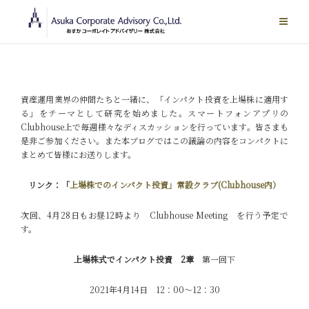
Skip
to
content
資産運用業界の仲間たちと一緒に、「インパクト投資を上場株に適用す
る」をテーマとして研究を始めました。スマートフォンアプリの
Clubhouse上で毎週様々なディスカッションを行っています。皆さまも
是非ご参加ください。また本ブログではこの議論の内容をコンパクトに
まとめて皆様にお送りします。
リンク：「
上場株でのインパクト投資」常設クラブ(Clubhouse内）
次回、4月28日もお昼12時より Clubhouse Meeting を行う予定で
す。
上場株式でインパクト投資
2章
第一回下
2021年4月14日 12：00～12：30