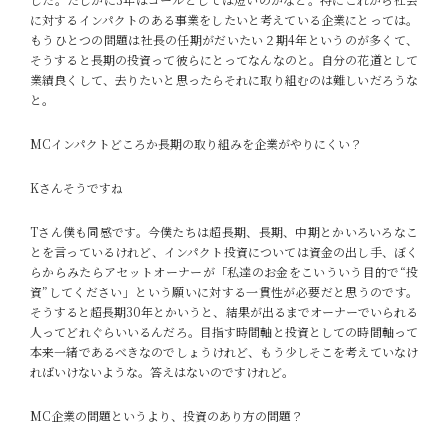
に対するインパクトのある事業をしたいと考えている企業にとっては。
もうひとつの問題は社長の任期がだいたい２期4年というのが多くて、
そうすると長期の投資って彼らにとってなんなのと。自分の花道として
業績良くして、去りたいと思ったらそれに取り組むのは難しいだろうな
と。
MC
インパクトどころか長期の取り組みを企業がやりにくい？
Kさん
そうですね
Tさん
僕も同感です。今僕たちは超長期、長期、中期とかいろいろなこ
とを言っているけれど、インパクト投資については資金の出し手、ぼく
らからみたらアセットオーナーが「私達のお金をこいういう目的で“投
資”してください」という願いに対する一貫性が必要だと思うのです。
そうすると超長期30年とかいうと、結果が出るまでオーナーでいられる
人ってどれぐらいいるんだろ。
目指す時間軸と投資としての時間軸って
本来一緒であるべきなのでしょうけれど、もう少しそこを考えていなけ
ればいけないような。答えはないのですけれど。
MC
企業の問題というより、投資のあり方の問題？