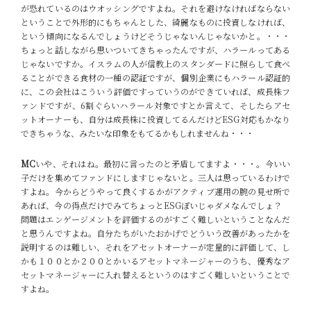
が恐れているのはウオッシングですよね。それを避けなければならない
ということで外形的にもちゃんとした、綺麗なものに投資しなければ、
という傾向になるんでしょうけどそうじゃないんじゃないかと。・・・
ちょっと話しながら思いついてきちゃったんですが、ハラールってある
じゃないですか。イスラムの人が信教上のスタンダードに照らして食べ
ることができる食材の一種の認証ですが、個別企業にもハラール認証的
に、この会社はこういう評価ですっていうのができていれば、成長株フ
ァンドですが、6割ぐらいハラール対象ですとか言えて、そしたらアセ
ットオーナーも、自分は成長株に投資してるんだけどESG対応もかなり
できちゃうな、みたいな印象をもてるかもしれませんね・・・
MC
いや、それはね。最初に言ったのと矛盾してますよ・・・。今いい
子だけを集めてファンドにしますじゃないと。三人は思っているわけで
すよね。今からどうやって良くするかがアクティブ運用の腕の見せ所で
あれば、今の得点だけでみてちょっとESGぽいじゃダメなんでしょ？
問題はエンゲージメントを評価するのがすごく難しいということなんだ
と思うんですよね。自分たちがいたおかげでどういう改善があったかを
説明するのは難しい、それをアセットオーナーが定量的に評価して、し
かも１００とか２００とかいるアセットマネージャーのうち、優秀なア
セットマネージャーに入れ替えるというのはすごく難しいということで
すよね。