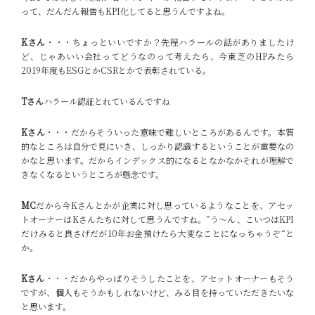
って、だんだん報告もKPI化してると思うんですよね。
Kさん
・・・ちょっといいですか？先程ハラールの話がありましたけ
ど、じゃあいい会社ってどうなのって考えたら、今東芝のHPみたら
2019年度もESGとかCSRとかで表彰されている。
Tさん
ハラール認証とれているんですね
Kさん
・・・だからそういった意味で難しいところがあるんです。本質
的なところは自分で見にいき、しっかり認識するということが重要なの
かなと思います。だからインデックス的になるとなかなかそれが理解で
きなくなるというところが懸念です。
MC
だから今Kさんとかが企業に対し思っているようなことを、アセッ
トオーナーはKさんたちに対して思うんですね。”う〜ん、こいつはKPI
だけみると良さげだが10年お金預けたら大変なことになっちゃうぞ“と
か。
Kさん
・・・だからやっぱりそうしたことを、アセットオーナーもそう
ですが、個人もそうかもしれないけど、みる目を持っていただきたいな
と思います。