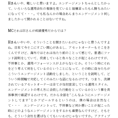
Hさん
いや、難しいと思いますよ。エンゲージメントちゃんとしたかっ
て、いろいろな運用会社の報告を見ていると結構言ったもん勝ちみたい
になってて・・・。でも私なんかの場合あんまりエンゲージメント何し
ましたかって聞かれることはないですね。
MC
それはHさんが成績優秀だからでは？
Hさん
いやいや、そういうことを聞きたいわけじゃないと思うんですよ
ね。日本て今そこにすごい関心があるし、アセットオーナーもそこをき
くんですけど、海外ではそれは当たり前のことって感じで。普通にファ
ンド説明をしていて、投資していると色々なことが起こるわけですが、
不祥事とか、運用パフォーマンスが上がらないとか。そういう時にそれ
をどう考えて何をしているのということになって、その時に自分たちが
こういうエンゲージメント活動をしました、ということを説明して、ど
ういう時間軸で対応してくのみたいな話になるわけです。つまり、洗練
されているアセットオーナーは全てが当初宣言している運用スタイル、
エンゲージメントの考え方に合致した行動をとっているかという事を具
体事例で確認するわけです。だから全部を“こんなふうにエンゲージメ
ントしてます”とかアピールするというのは、僕の場合は全然なく
て・・・
エンゲージメントって、不祥事など何か悪いことが起こった
時にどのようなエンゲージメントをするかも重要なんですけど、そもそ
も、そういう会社を選ばなくてもいいわけじゃないですか。アクティブ