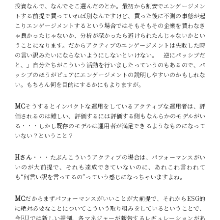
投資なんで、なんでそこ選んだのとか。最初から割安でエンゲージメン
トする前提で買っていれば別なんですけど、買った後に不測の事態が起
こりエンゲージメントするという場合ではそもそもその企業を買わなき
ゃ良かったじゃないか、分析が深かったら避けられたんじゃないかとい
うことになります。だからアクティブのエンゲージメントは失敗した時
の言い訳みたいにならないようにしないといけない。
逆にパッシブだ
と、」自分たちがこういう活動を行いましたっていうのもあるので、パ
ッシブのほうがピュアにエンゲージメントの説明しやすいのかもしれな
い。もちろん何を目的にするかにもよりますが。
MC
そうするとインパクトな運用をしているアクティブな運用者は、評
価されるのは難しい、評価するには評価する側もなんらかのモデルがい
る・・・しかし既存のモデルは運用者が満足できるようなものになって
いない？ということ？
Hさん
・・・たぶんこういうアクティブの場合は、パフォーマンスがい
いのが大前提で、それも達成できていないのに、あれこれ言われて
も“何言い訳を言ってるの”っていう感じになっちゃいますよね。
MC
だからまずパフォーマンスがいいことが大前提で、それからESG的
に絶対必要なことについてこういう取り組みをしているということで、
今EUでは新しい規制、各マネジャーが報告するレギュレーションがあ