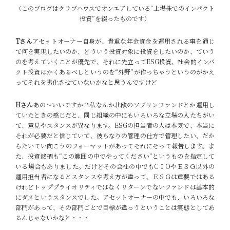
（このブログはクラブハウスでオンエアしている“上場株でのインパクト
投資”を綴ったものです）
Tさん
アセットオーナー自身が、貴重な年金資金を運用される事を通じ
て何を実現したいのか、どういう投資対象に投資をしたいのか、ていう
のを考えていくことが優先で、それに先立ってESG投資、社会的インパ
クト投資はかくあるべしというのを“外野”が作っちゃうというのがかえ
ってそれを劣化させていないかなと思うんですけど
Hさん
あの〜いいですか？私なんか北欧のソブリンファンドとか運用し
ていたときの感じだと、同じ組織の中にもいろいろな立場の人たちがい
て、意見やスタンスが異なります。ESGの担当者の人は本気で、本当に
それが必要だと信じていて、彼らなりの管理の仕方で管理したい、だか
らたいてい向こうのフォーマットがあってそれにそって報告します。ま
た、投資銘柄も“この範囲の中でやってください”というものを指定して
いる場合もありました。だけどその会社の中でもCＩOやＥＳＧ以外の
運用担当者になるとスタンスや考え方が違って、ＥＳＧは重要ではある
けれどトッププライオリティではなくリターンでないファンドは基本的
にダメというスタンスでした。アセットオーナーの中でも、いろいろな
部門があって、その部門ごとで目標が違っうということは実態としてあ
るんじゃないかなと・・・