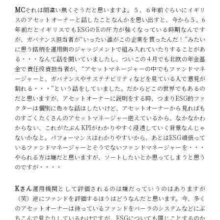
MC
それは間違い無くそうだと思いますよ。５、６年前ぐらいにイギリ
スのアセットオーナーと話したことなんかを思い出すと、今から５、6
年前だとイギリスでもESGのEの圧力が強くなっている時期なんです
が、ガバナンス担当者が“いったい誰がこの企業を買ったんだ！”みたい
に思う銘柄を運用側のジャッジメントで組み入れていたりすることがあ
る・・・なんて話を聞いていましたし、ついこの４月でも北欧の年金基
金で責任投資担当者が、“アセットマネージャーの中でもファンドマネ
ージャーと、ガバナンスやサステナビリティなどを見ている人で意見が
割れる・・・”という話をしていました。だからどこの世界でもあるの
だと思いますが、アセットオーナーに説明をする時、つまりESG
的ファ
クターは個別に色々な話はしたいけど、アセットオーナーから見ればも
のすごくたくさんのアセットマネージャー抱えているから、なかなかわ
からない、これがたぶんKPIがわかりやすく浸透していく背景なんじゃ
ないかなと。パフォーマンスはわかりやすいから、あとはESG頑張って
いるファンドマネージャーとそうでないファンドマネージャーを・・・
やられる方は嫌だと思いますが、ソートしたいとか思ってしまうと思う
のですが・・・・
Kさん
運用機関として評価されるのは嫌だっていうのはありますが
（笑）逆にファンドを評価するほうはどうなんだと思います。今、多く
のアセットオーナーは持っているファンドをバーラのシステムなどにぶ
ちこんで見たりしているわけですが、ESGについても同じことするのか