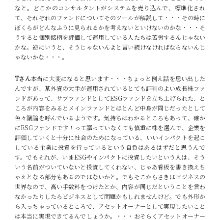
なと。どこかのコンサルタントがシステムを売り込んで、標準化され
て、それぞれのファンドについてそのツールが解説して・・・その時に
ぼくらがどんなふうに見られるかを考えないといけないのかな・・・そ
うすると個別銘柄を評価して運用している人たちは苦労するんじゃない
かな。逆にいうと、そうじゃないんよと言い続けなければならないんじ
ゃないかな・・・。
Tさん
本当に大変になると思います・・・ちょっと例え話を思い出した
んですが、某外資の大手が運用されているとても評判のよい成長株ファ
ンドがあって、サブファンドとしてESGファンドを立ち上げられた、と
ころが内容をみるとメインファンドとほとんど中身が同じだったとして
色々議論を呼んでいるようです。気持ちはわかるところもあって、確か
にESGファンドです！って謳っていなくても慎重に株を選んで、企業を
評価していくと十分に社会のためになっている、いいインパクトを起こ
している企業に投資を行っているという自負はあるはずだと思うんで
す。でもそれが、いまESGやインパクトに投資したいという人は、そう
いう名前がついていないと投資してくれない、じゃあ看板を書き換えち
ゃえとなる部分もあるのではないかと。でもそこからさきはビジネスの
世界なので、高い手数料をつけたとか、内容が同じだということを言わ
なかったりしたらビジネスとして問題かもしれませんけど。でも外形か
ら入っちゃっているところで、アセットオーナーとして実現したいこと
は本当に実現できてるんでしょうか。・・・おそらくアセットオーナー